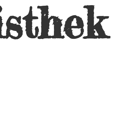
isthek