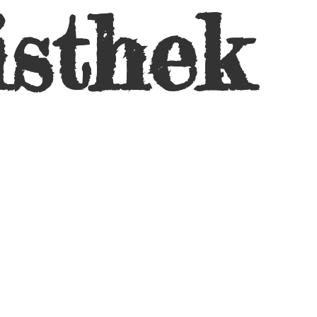
isthek