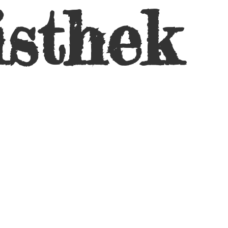
isthek