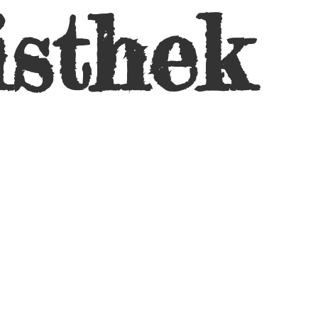
isthek