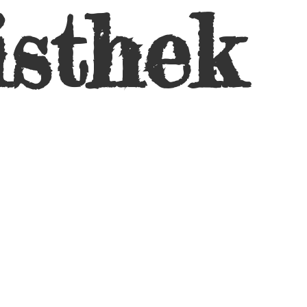
isthek